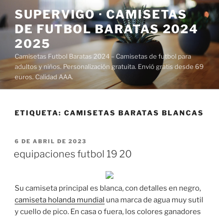
Saltar
SUPERVIGO · CAMISETAS
al
DE FUTBOL BARATAS 2024
contenido
2025
Camisetas Futbol Baratas 2024 – Camisetas de futbol para
adultos y niños. Personalización gratuita. Envió gratis desde 69
euros. Calidad AAA.
ETIQUETA:
CAMISETAS BARATAS BLANCAS
PUBLICADO
6 DE ABRIL DE 2023
EL
equipaciones futbol 19 20
Su camiseta principal es blanca, con detalles en negro,
camiseta holanda mundial
una marca de agua muy sutil
y cuello de pico. En casa o fuera, los colores ganadores