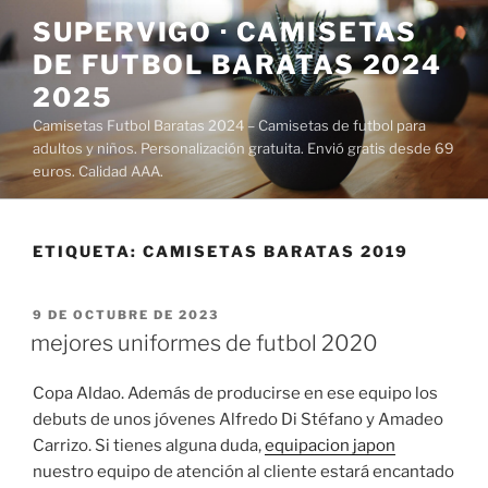
Saltar
SUPERVIGO · CAMISETAS
al
DE FUTBOL BARATAS 2024
contenido
2025
Camisetas Futbol Baratas 2024 – Camisetas de futbol para
adultos y niños. Personalización gratuita. Envió gratis desde 69
euros. Calidad AAA.
ETIQUETA:
CAMISETAS BARATAS 2019
PUBLICADO
9 DE OCTUBRE DE 2023
EL
mejores uniformes de futbol 2020
Copa Aldao. Además de producirse en ese equipo los
debuts de unos jóvenes Alfredo Di Stéfano y Amadeo
Carrizo. Si tienes alguna duda,
equipacion japon
nuestro equipo de atención al cliente estará encantado