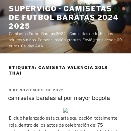
Saltar
SUPERVIGO · CAMISETAS
al
DE FUTBOL BARATAS 2024
contenido
2025
Camisetas Futbol Baratas 2024 – Camisetas de futbol para
adultos y niños. Personalización gratuita. Envió gratis desde 69
euros. Calidad AAA.
ETIQUETA:
CAMISETA VALENCIA 2018
THAI
PUBLICADO
8 DE NOVIEMBRE DE 2022
EL
camisetas baratas al por mayor bogota
El club ha lanzado esta cuarta equipación, totalmente
roja, dentro de los actos de celebración del 75