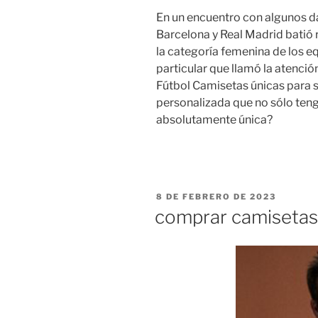
En un encuentro con algunos dat
Barcelona y Real Madrid batió 
la categoría femenina de los e
particular que llamó la atenció
Fútbol Camisetas únicas para 
personalizada que no sólo tenga
absolutamente única?
PUBLICADO
8 DE FEBRERO DE 2023
EL
comprar camisetas 