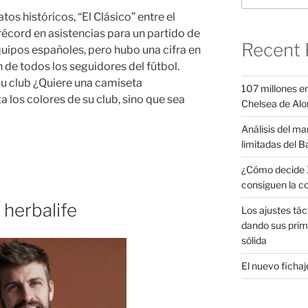
os históricos, “El Clásico” entre el
récord en asistencias para un partido de
Recent 
quipos españoles, pero hubo una cifra en
n de todos los seguidores del fútbol.
su club ¿Quiere una camiseta
107 millones en
 los colores de su club, sino que sea
Chelsea de Alo
Análisis del ma
limitadas del B
¿Cómo decide X
consiguen la c
herbalife
Los ajustes tác
dando sus prim
sólida
El nuevo fichaje