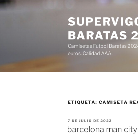
Saltar
al
SUPERVIGO
contenido
BARATAS 
Camisetas Futbol Baratas 2024 
euros. Calidad AAA.
ETIQUETA:
CAMISETA RE
PUBLICADO
7 DE JULIO DE 2023
EL
barcelona man city