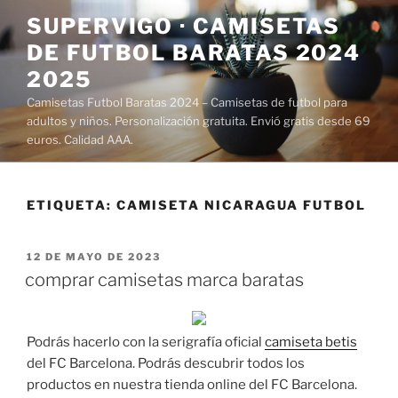
Saltar
SUPERVIGO · CAMISETAS
al
DE FUTBOL BARATAS 2024
contenido
2025
Camisetas Futbol Baratas 2024 – Camisetas de futbol para
adultos y niños. Personalización gratuita. Envió gratis desde 69
euros. Calidad AAA.
ETIQUETA:
CAMISETA NICARAGUA FUTBOL
PUBLICADO
12 DE MAYO DE 2023
EL
comprar camisetas marca baratas
Podrás hacerlo con la serigrafía oficial
camiseta betis
del FC Barcelona. Podrás descubrir todos los
productos en nuestra tienda online del FC Barcelona.