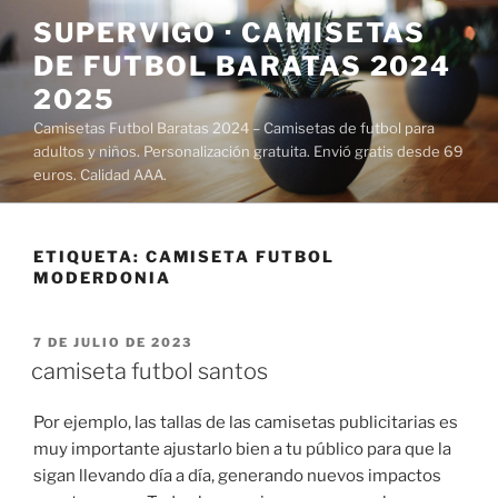
Saltar
SUPERVIGO · CAMISETAS
al
DE FUTBOL BARATAS 2024
contenido
2025
Camisetas Futbol Baratas 2024 – Camisetas de futbol para
adultos y niños. Personalización gratuita. Envió gratis desde 69
euros. Calidad AAA.
ETIQUETA:
CAMISETA FUTBOL
MODERDONIA
PUBLICADO
7 DE JULIO DE 2023
EL
camiseta futbol santos
Por ejemplo, las tallas de las camisetas publicitarias es
muy importante ajustarlo bien a tu público para que la
sigan llevando día a día, generando nuevos impactos