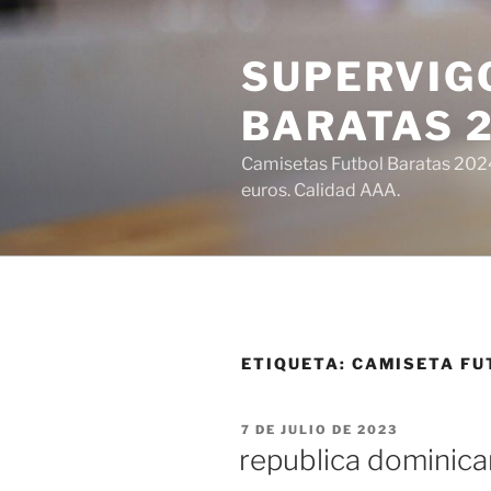
Saltar
al
SUPERVIGO
contenido
BARATAS 
Camisetas Futbol Baratas 2024 
euros. Calidad AAA.
ETIQUETA:
CAMISETA FU
PUBLICADO
7 DE JULIO DE 2023
EL
republica dominica