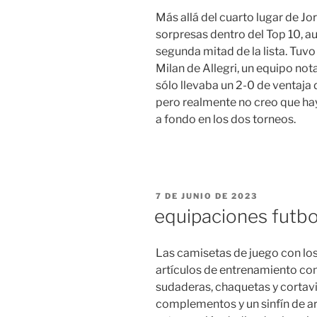
Más allá del cuarto lugar de Jo
sorpresas dentro del Top 10, a
segunda mitad de la lista. Tuv
Milan de Allegri, un equipo not
sólo llevaba un 2-0 de ventaja 
pero realmente no creo que ha
a fondo en los dos torneos.
PUBLICADO
7 DE JUNIO DE 2023
EL
equipaciones futbo
Las camisetas de juego con los
artículos de entrenamiento co
sudaderas, chaquetas y cortavi
complementos y un sinfín de a