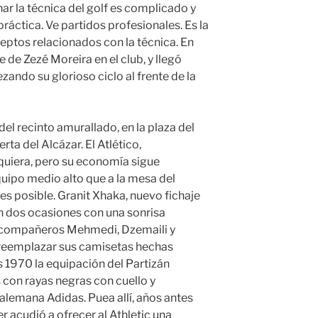
ar la técnica del golf es complicado y
ráctica. Ve partidos profesionales. Es la
ptos relacionados con la técnica. En
de Zezé Moreira en el club, y llegó
ndo su glorioso ciclo al frente de la
del recinto amurallado, en la plaza del
ta del Alcázar. El Atlético,
lquiera, pero su economía sigue
uipo medio alto que a la mesa del
es posible. Granit Xhaka, nuevo fichaje
en dos ocasiones con una sonrisa
s compañeros Mehmedi, Dzemaili y
reemplazar sus camisetas hechas
s 1970 la equipación del Partizán
 con rayas negras con cuello y
alemana Adidas. Puea allí, años antes
r acudió a ofrecer al Athletic una