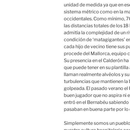
unidad de medida ya que en ese 
sistema métrico como en la ma
occidentales. Como mínimo, 
las distancias totales de los 1
admitía la complejidad de un ri
condición de ‘matagigantes’ e
cada hijo de vecino tiene sus p
procede del Mallorca, equipo co
Su presencia en el Calderón ha
que puede tener en su plantilla
llaman realmente alvéolos y su
turbulencias que mantienen la b
golpeada. El pasado verano el
buen jugador que no aspira ni
entró en el Bernabéu sabiendo 
pasaban en buena parte por lo q
Simplemente somos un pueblo 