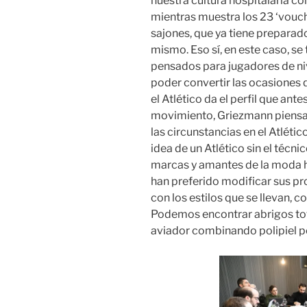
nuestra cultura hospitalaria co
mientras muestra los 23 ‘vouch
sajones, que ya tiene prepara
mismo. Eso sí, en este caso, s
pensados para jugadores de nive
poder convertir las ocasiones
el Atlético da el perfil que ant
movimiento, Griezmann piensa
las circunstancias en el Atléti
idea de un Atlético sin el técni
marcas y amantes de la moda ha
han preferido modificar sus pr
con los estilos que se llevan, c
Podemos encontrar abrigos tot
aviador combinando polipiel po