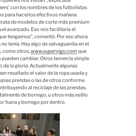
n quienes nos visitan”, explicaba
ers’ con los nombres de los futbolistas
dos para hacerlos efectivos mañana
e trata de modelos de corte más premium
l avanzado. Eso nos facilitaría el
 que tengamos”, comentó. Por eso ahora
es no tenía. Hay algo de salvaguardia en el
, como otros,
www.supervigo.com
que
co pueden cambiar. Otros temen la simple
co de la gloria. Actualmente algunas
n resaltado el valor de la ropa usada y
opias prendas o las de otros conforme
ontribuyendo al reciclaje de las prendas.
almente de borrego, u otros más estilo
r fuera y borrego por dentro.