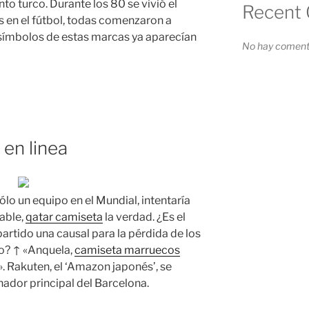
to turco. Durante los 80 se vivió el
Recent
 en el fútbol, todas comenzaron a
 símbolos de estas marcas ya aparecían
No hay comenta
en linea
ólo un equipo en el Mundial, intentaría
able,
qatar camiseta
la verdad. ¿Es el
rtido una causal para la pérdida de los
o? ↑ «Anquela,
camiseta marruecos
 Rakuten, el ‘Amazon japonés’, se
nador principal del Barcelona.