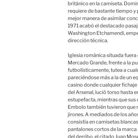
británico en la camiseta. Domin
requiere de bastante tiempo y p
mejor manera de asimilar conce
1971 acabó el destacado pasaje 
Washington Etchamendi, empeza
dirección técnica.
Iglesia románica situada fuera 
Mercado Grande, frente a la puer
futbolísticamente, tutea a cua
pareciéndose más a la de un eq
casino donde cualquier fichaje 
del Arsenal, lució torso hasta 
estupefacta, mientras que su
Embolo también tuvieron que 
jirones. A mediados de los año
consistía en camisetas blancas
pantalones cortos de la marca 
del derribo, el citado Juan Mose