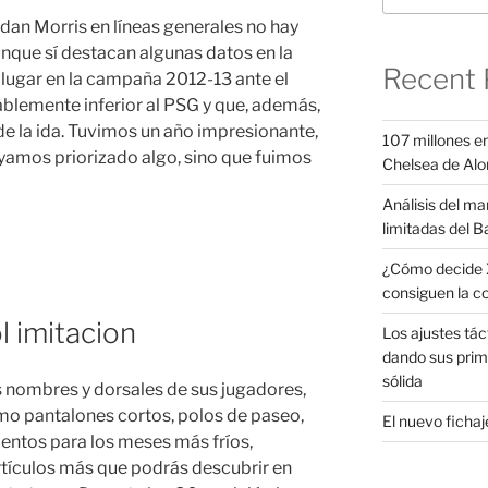
rdan Morris en líneas generales no hay
unque sí destacan algunas datos en la
Recent 
o lugar en la campaña 2012-13 ante el
ablemente inferior al PSG y que, además,
de la ida. Tuvimos un año impresionante,
107 millones en
yamos priorizado algo, sino que fuimos
Chelsea de Alo
Análisis del ma
limitadas del B
¿Cómo decide X
consiguen la c
l imitacion
Los ajustes tác
dando sus prim
sólida
 nombres y dorsales de sus jugadores,
mo pantalones cortos, polos de paseo,
El nuevo fichaje
entos para los meses más fríos,
rtículos más que podrás descubrir en