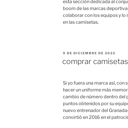
esta sección dedicada al conjun
boom de las marcas deportivas
colaborar con los equipos y lo
en las camisetas.
PUBLICADO
9 DE DICIEMBRE DE 2022
EL
comprar camisetas 
Si yo fuera una marca así, con s
hacer un uniforme más memor
cambio de número dentro del pa
puntos obtenidos por su equip
nuevo entrenador del Granada».
convirtió en 2016 en el patroci