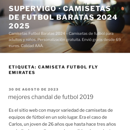
Saltar
SUPERVIGO · CAMISETAS
al
DE FUTBOL BARATAS 2024
contenido
2025
Camisetas Futbol Baratas 2024 – Camisetas de futbol para
adultos y niños. Personalización gratuita. Envió gratis desde 69
euros. Calidad AAA.
ETIQUETA:
CAMISETA FUTBOL FLY
EMIRATES
PUBLICADO
30 DE AGOSTO DE 2023
EL
mejores chandal de futbol 2019
Es el sitio web con mayor variedad de camisetas de
equipos de fútbol en un solo lugar. Era el caso de
Carlos, un joven de 26 años que hasta hace tres años