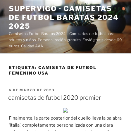
Saltar
SUPERVIGO · CAMISETAS
al
DE FUTBOL BARATAS 2024
contenido
2025
Camisetas Futbol Baratas 2024 – Camisetas de futbol para
adultos y niños. Personalización gratuita. Envió gratis desde 69
euros. Calidad AAA.
ETIQUETA:
CAMISETA DE FUTBOL
FEMENINO USA
PUBLICADO
6 DE MARZO DE 2023
EL
camisetas de futbol 2020 premier
Finalmente, la parte posterior del cuello lleva la palabra
‘Italia’, completamente personalizada con una clara