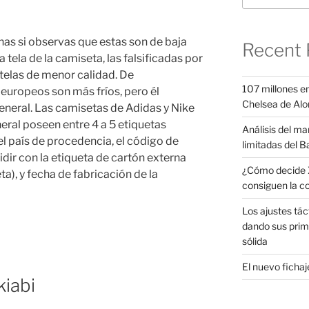
nas si observas que estas son de baja
Recent 
a tela de la camiseta, las falsificadas por
 telas de menor calidad. De
107 millones en
 europeos son más fríos, pero él
Chelsea de Alo
eneral. Las camisetas de Adidas y Nike
eneral poseen entre 4 a 5 etiquetas
Análisis del ma
el país de procedencia, el código de
limitadas del B
dir con la etiqueta de cartón externa
¿Cómo decide X
a), y fecha de fabricación de la
consiguen la c
Los ajustes tác
dando sus prim
sólida
El nuevo fichaje
kiabi