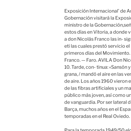
Exposición Internacional’ de Ar
Gobernación visitará la Exposic
ministro de la Gobernación,se
estos días en Vitoria, a donde v
a don Nicolás Franco las in- sig
eti las cuales prestó servicio e
primeros días del Movimiento. 
Franco. — Faro. AVILA Don Nico
10. Tarde, con- tinua: «Sansón y
grana, / mandó el aire en las
de aire. Los años 1960 vieron e
de las fibras artificiales y un 
público más joven, así como un
de vanguardia. Por ser lateral
Barça, muchos años en el Espa
temporadas en el Real Oviedo.
Para la temporada 1949/50 elc