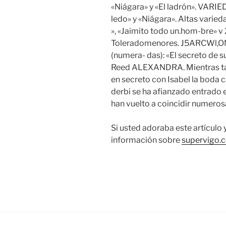
«Niágara» y «El ladrón». VARI
ledo» y «Niágara». Altas varieda
», «Jaimito todo un.hom-bre» v 2
Toleradomenores. J5ARCWl,ON
(numera- das): «El secreto de 
Reed ALEXANDRA. Mientras tant
en secreto con Isabel la boda c
derbi se ha afianzado entrado 
han vuelto a coincidir numeros
Si usted adoraba este artículo 
información sobre
supervigo.