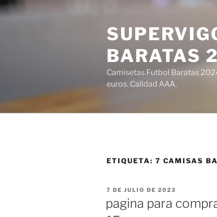
Saltar
al
SUPERVIGO
contenido
BARATAS 
Camisetas Futbol Baratas 2024 
euros. Calidad AAA.
ETIQUETA:
7 CAMISAS B
PUBLICADO
7 DE JULIO DE 2023
EL
pagina para compra