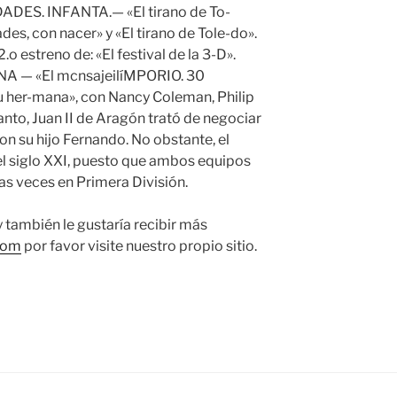
EDADES. INFANTA.— «El tirano de To-
des, con nacer» y «El tirano de Tole-do».
.o estreno de: «El festival de la 3-D».
A — «El mcnsajeilíMPORIO. 30
su her-mana», con Nancy Coleman, Philip
o, Juan II de Aragón trató de negociar
on su hijo Fernando. No obstante, el
el siglo XXI, puesto que ambos equipos
as veces en Primera División.
y también le gustaría recibir más
com
por favor visite nuestro propio sitio.