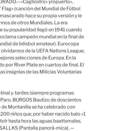
ORADO.—«Cagliostro» yropuerto».
’ Flag» (canción del Mundial de Fútbol
mascarado hace su propia versión y le
mnos de otros Mundiales. La era
de su popularidad llegó en 1941 cuando
roclama campeón mundial en la final de
undial de béisbol amateur). Eurocopa
 olvidarnos de la UEFA Nations League,
 mejores selecciones de Europa. En la
 por River Plate en cuartos de final. El
as insignias de las Milicias Voluntarias
atinal y. tardes (siempre programas
 — Paro. BURGOS Bautizo de doscientos
 de Montanilla se ha celebrado con
 200 niños que, por haber nacido balo «1
oír hasta hora las aguas baattsmales.
SALLKS (Pantalla panorá-mica). —