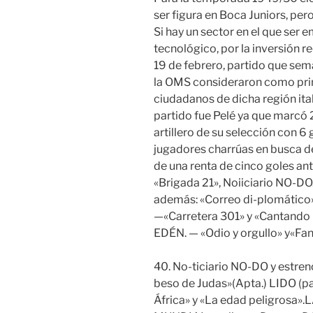
ser figura en Boca Juniors, pero
Si hay un sector en el que ser e
tecnológico, por la inversión 
19 de febrero, partido que sem
la OMS consideraron como prin
ciudadanos de dicha región ital
partido fue Pelé ya que marcó 2
artillero de su selección con 6 
jugadores charrúas en busca 
de una renta de cinco goles ant
«Brigada 21», Noiiciario NO-DO.
además: «Correo di-plomático
—«Carretera 301» y «Cantando ba
EDÉN. — «Odio y orgullo» y«Fan
40. No-ticiario NO-DO y estrenó
beso de Judas»(Apta.) LIDO (p
África» y «La edad peligrosa».