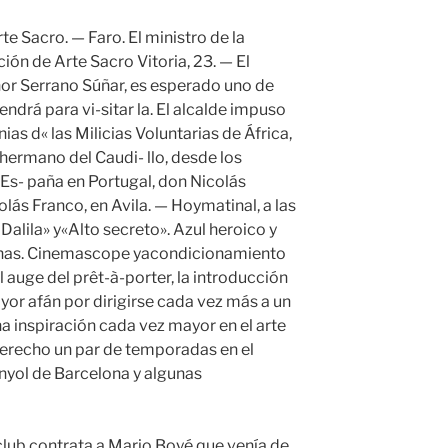
te Sacro. — Faro. El ministro de la
ión de Arte Sacro Vitoria, 23. — El
ñor Serrano Súñar, es esperado uno de
endrá para vi-sitar la. El alcalde impuso
nias d« las Milicias Voluntarias de África,
l hermano del Caudi- llo, desde los
Es- paña en Portugal, don Nicolás
lás Franco, en Avila. — Hoymatinal, a las
 Dalila» y«Alto secreto». Azul heroico y
 venas. Cinemascope yacondicionamiento
l auge del prêt-à-porter, la introducción
mayor afán por dirigirse cada vez más a un
a inspiración cada vez mayor en el arte
 derecho un par de temporadas en el
nyol de Barcelona y algunas
lub contrata a Mario Boyé que venía de