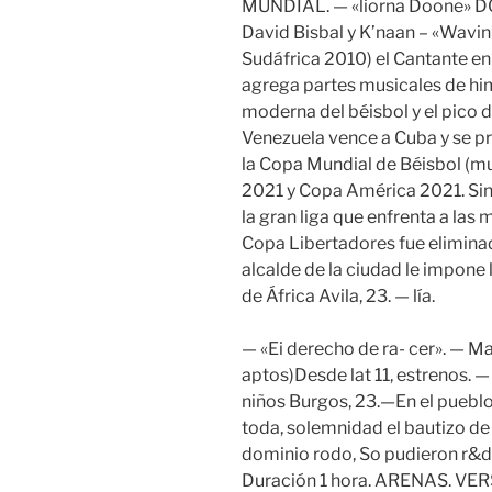
MUNDIAL. — «liorna Doone» D
David Bisbal y K’naan – «Wavin
Sudáfrica 2010) el Cantante en
agrega partes musicales de hi
moderna del béisbol y el pico 
Venezuela vence a Cuba y se p
la Copa Mundial de Béisbol (m
2021 y Copa América 2021. Sin
la gran liga que enfrenta a las
Copa Libertadores fue eliminado
alcalde de la ciudad le impone l
de África Avila, 23. — lía.
— «Ei derecho de ra- cer». — M
aptos)Desde lat 11, estrenos.
niños Burgos, 23.—En el pueblo
toda, solemnidad el bautizo de
dominio rodo, So pudieron r&dt
Duración 1 hora. ARENAS. VER