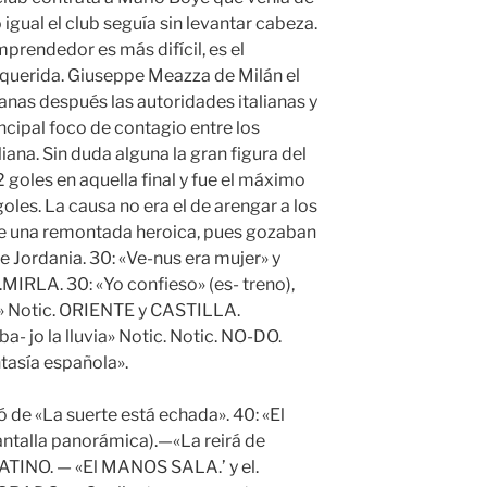
 igual el club seguía sin levantar cabeza.
mprendedor es más difícil, es el
requerida. Giuseppe Meazza de Milán el
anas después las autoridades italianas y
cipal foco de contagio entre los
iana. Sin duda alguna la gran figura del
 goles en aquella final y fue el máximo
goles. La causa no era el de arengar a los
de una remontada heroica, pues gozaban
e Jordania. 30: «Ve-nus era mujer» y
MIRLA. 30: «Yo confieso» (es- treno),
» Notic. ORIENTE y CASTILLA.
- jo la lluvia» Notic. Notic. NO-DO.
tasía española».
 de «La suerte está echada». 40: «El
antalla panorámica).—«La reirá de
LATINO. — «El MANOS SALA.’ y el.